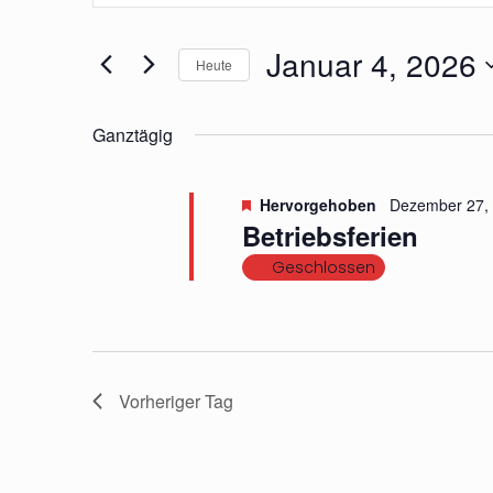
Suche
eingeben.
für
Januar 4, 2026
Suche
Heute
nach
und
Datum
Januar
Veranstaltungen
wählen.
Ganztägig
Schlüsselwort.
Ansichten,
4,
Hervorgehoben
Dezember 27,
Betriebsferien
Navigation
Geschlossen
2026
Vorheriger Tag