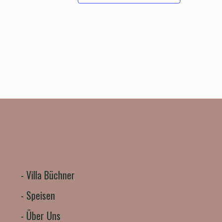
-
Villa Büchner
-
Speisen
-
Über Uns