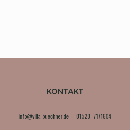
KONTAKT
info@villa-buechner.de
-
01520- 7171604