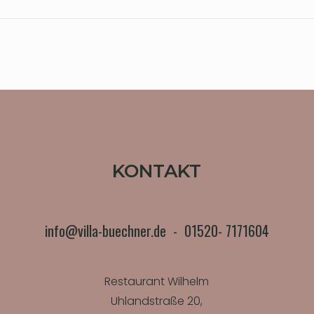
KONTAKT
info@villa-buechner.de
-
01520- 7171604
Restaurant Wilhelm
Uhlandstraße 20,