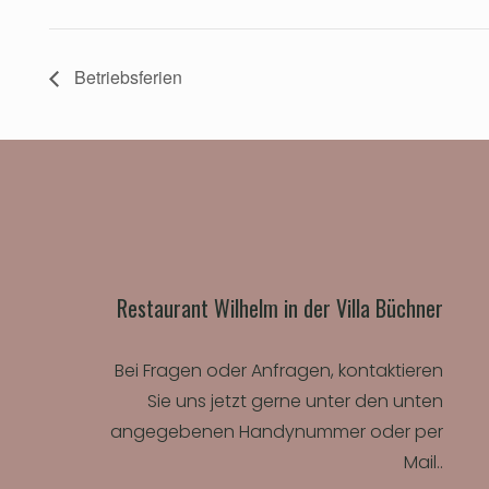
Betriebsferien
Restaurant Wilhelm in der Villa Büchner
Bei Fragen oder Anfragen, kontaktieren
Sie uns jetzt gerne unter den unten
angegebenen Handynummer oder per
Mail..