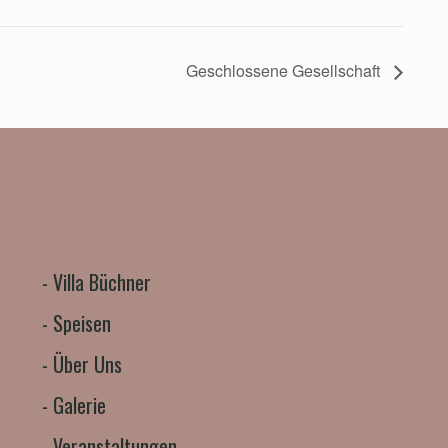
Geschlossene Gesellschaft
-
Villa Büchner
-
Speisen
-
Über Uns
-
Galerie
-
Veranstaltungen