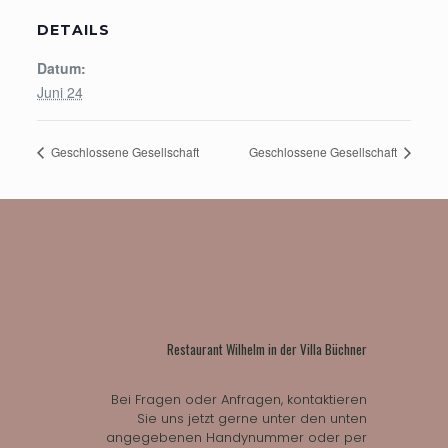
DETAILS
Datum:
Juni 24
Geschlossene Gesellschaft
Geschlossene Gesellschaft
Restaurant Wilhelm in der Villa Büchner
Bei Fragen oder Anfragen, kontaktieren
Sie uns jetzt gerne unter den unten
angegebenen Handynummer oder per