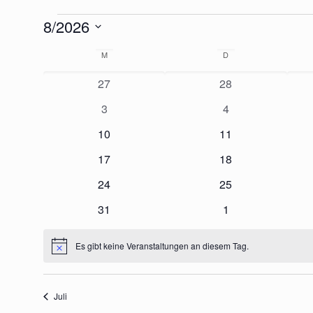
Veranstalt
8/2026
Datum
Kalender
M
MONTAG
D
DIENSTAG
wählen.
0
0
27
28
Veranstaltungen
Veranstaltungen
von
0
0
3
4
Veranstaltungen
Veranstaltungen
0
0
10
11
Veranstaltung
Veranstaltungen
Veranstaltungen
0
0
17
18
Veranstaltungen
Veranstaltungen
0
0
24
25
Veranstaltungen
Veranstaltungen
0
0
31
1
Veranstaltungen
Veranstaltungen
Es gibt keine Veranstaltungen an diesem Tag.
Hinweis
Juli